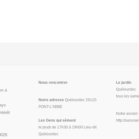
Nous rencontrer
Le jardin
Quélourdec
on à
tous les same
Notre adresse
Quélourdec 29120
Pays
PONT-L'ABBE
ntérêt
Notre ancien
Les Gens qui sèment
http://suruna
le jeudi de 17h30 à 19h00 Lieu-dit
Quélourdec
0028