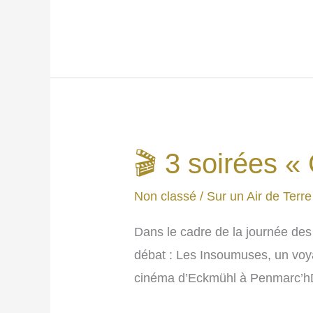
Agriculture
:
monopole
et
corruption.
🎬 3 soirées «
Non classé
/
Sur un Air de Terre
Dans le cadre de la journée des
débat : Les Insoumuses, un vo
cinéma d’Eckmühl à Penmarc’hDe