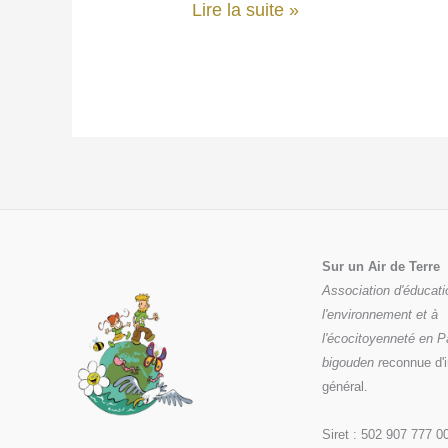
🎬
Lire la suite »
3
soirées
« Contre
Vents
et
Marées »
Sur un Air de Terre
Association d'éducati
l'environnement et à
l'écocitoyenneté en 
bigouden r
econnue d'i
général.
Siret : 502 907 777 0