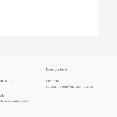
Nous contacter
dis à 10h
Par email :
surunairdeterre@netcourrier.com
 site :
irdeterre.weebly.com/