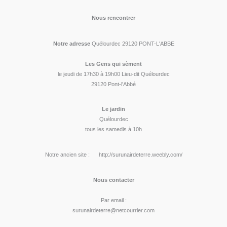
Nous rencontrer
Notre adresse
Quélourdec 29120 PONT-L'ABBE
Les Gens qui sèment
le jeudi de 17h30 à 19h00 Lieu-dit Quélourdec
29120 Pont-l'Abbé
Le jardin
Quélourdec
tous les samedis à 10h
Notre ancien site : http://surunairdeterre.weebly.com/
Nous contacter
Par email :
surunairdeterre@netcourrier.com