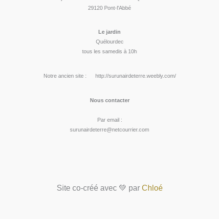
29120 Pont-l'Abbé
Le jardin
Quélourdec
tous les samedis à 10h
Notre ancien site : http://surunairdeterre.weebly.com/
Nous contacter
Par email :
surunairdeterre@netcourrier.com
Site co-créé avec 💚 par
Chloé