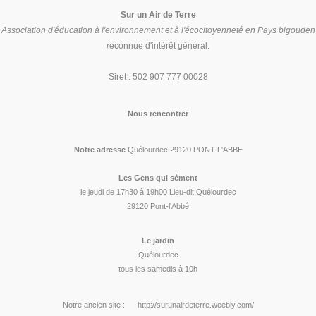
Sur un Air de Terre
Association d'éducation à l'environnement et à l'écocitoyenneté en Pays bigouden
r
econnue d'intérêt général.
Siret : 502 907 777 00028
Nous rencontrer
Notre adresse
Quélourdec 29120 PONT-L'ABBE
Les Gens qui sèment
le jeudi de 17h30 à 19h00 Lieu-dit Quélourdec
29120 Pont-l'Abbé
Le jardin
Quélourdec
tous les samedis à 10h
Notre ancien site : http://surunairdeterre.weebly.com/