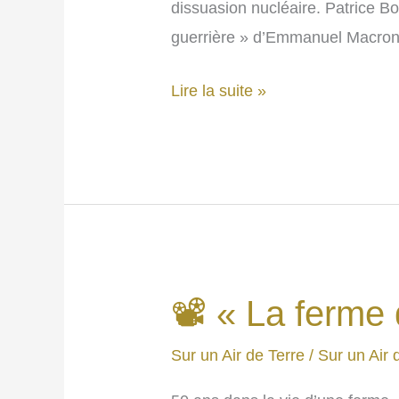
dissuasion nucléaire. Patrice Bo
guerrière » d’Emmanuel Macron.
☢
Lire la suite »
Montrer
les
muscles
ne
peut
conduire
qu’à
📽 « La ferme 
l’accélération
des
Sur un Air de Terre
/
Sur un Air 
conflits.