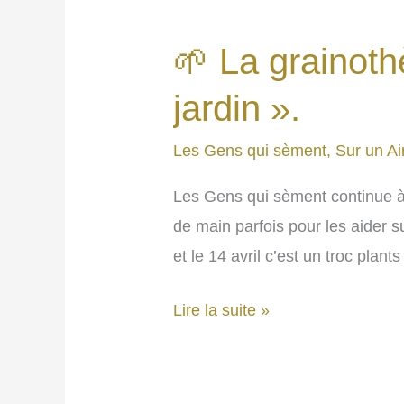
l’huile
de
🌱 La grainot
palme.
jardin ».
Les Gens qui sèment
,
Sur un Ai
Les Gens qui sèment continue à si
de main parfois pour les aider s
et le 14 avril c’est un troc plan
🌱
Lire la suite »
La
grainothèque
à