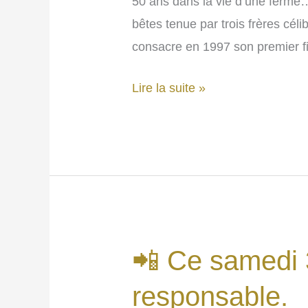
50 ans dans la vie d’une ferme…
bêtes tenue par trois frères célib
consacre en 1997 son premier fil
📽
Lire la suite »
« La
ferme
des
Bertrand »
vendredi
5
avril
📲 Ce samedi 3
20h00.
responsable.