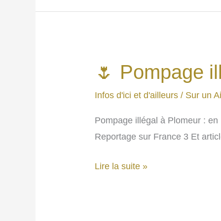
Combrit
pour
« un
dimanche
🌷 Pompage illé
au
jardin ».
Infos d'ici et d'ailleurs
/
Sur un Ai
Pompage illégal à Plomeur : en p
Reportage sur France 3 Et artic
🌷
Lire la suite »
Pompage
illégal,
une