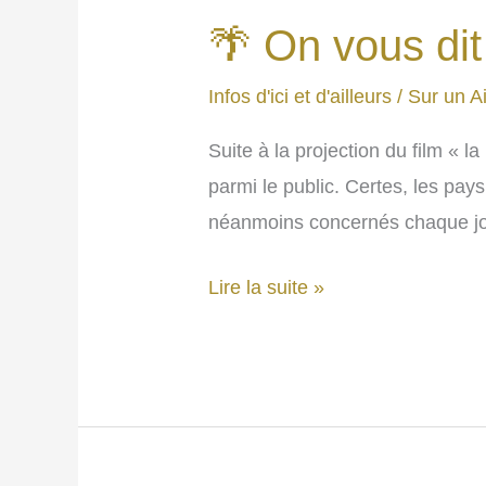
au
🌴 On vous dit 
numérique
responsable.
Infos d'ici et d'ailleurs
/
Sur un Ai
Suite à la projection du film « 
parmi le public. Certes, les pa
néanmoins concernés chaque jou
🌴
Lire la suite »
On
vous
dit
tout
sur