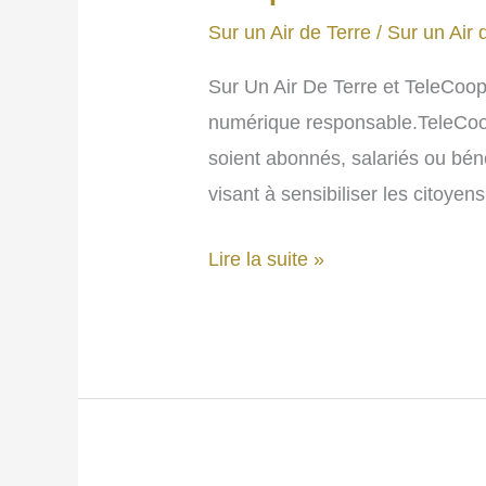
Sur un Air de Terre
/
Sur un Air 
Sur Un Air De Terre et TeleCoop 
numérique responsable.TeleCoop,
soient abonnés, salariés ou bén
visant à sensibiliser les citoyens
📲
Lire la suite »
Ce
samedi
30
mars
:
sensibilisation