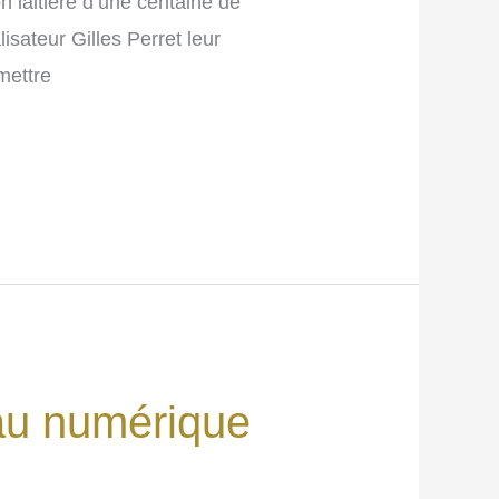
n laitière d’une centaine de
lisateur Gilles Perret leur
mettre
 au numérique