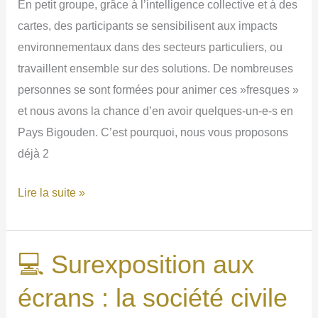
En petit groupe, grâce à l’intelligence collective et à des
la
cartes, des participants se sensibilisent aux impacts
contamination
environnementaux dans des secteurs particuliers, ou
génétique
travaillent ensemble sur des solutions. De nombreuses
personnes se sont formées pour animer ces »fresques »
et nous avons la chance d’en avoir quelques-un-e-s en
Pays Bigouden. C’est pourquoi, nous vous proposons
déjà 2
🌍
Lire la suite »
Prochaines
fresques
au
💻 Surexposition aux
Bigouden
écrans : la société civile
Makers.