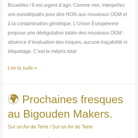
Bruxelles ! Il est urgent d’agir. Comme moi, interpellez
vos eurodéputés pour dire NON aux nouveaux OGM et
à la contamination génétique. L’Union Européenne
propose une dérégulation totale des nouveaux OGM :
absence d’évaluation des risques, aucune traçabilité ni
étiquetage. C’est le mépris total
☣
Lire la suite »
Dire
NON
aux
🌍 Prochaines fresques
nouveaux
au Bigouden Makers.
OGM
et
Sur un Air de Terre
/
Sur un Air de Terre
à