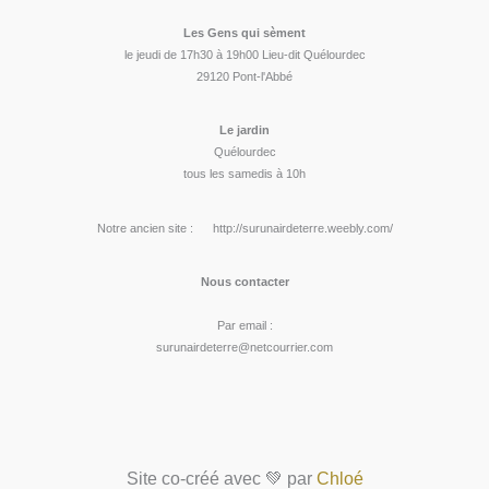
Les Gens qui sèment
le jeudi de 17h30 à 19h00 Lieu-dit Quélourdec
29120 Pont-l'Abbé
Le jardin
Quélourdec
tous les samedis à 10h
Notre ancien site : http://surunairdeterre.weebly.com/
Nous contacter
Par email :
surunairdeterre@netcourrier.com
Site co-créé avec 💚 par
Chloé