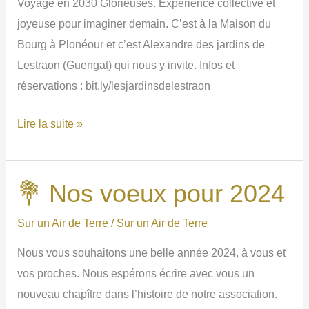
Voyage en 2030 Glorieuses. Expérience collective et
joyeuse pour imaginer demain. C’est à la Maison du
Bourg à Plonéour et c’est Alexandre des jardins de
Lestraon (Guengat) qui nous y invite. Infos et
réservations : bit.ly/lesjardinsdelestraon
🚀
Lire la suite »
Voyage
utopique
lundi
💐 Nos voeux pour 2024
22
Sur un Air de Terre
/
Sur un Air de Terre
janvier
19h30
Nous vous souhaitons une belle année 2024, à vous et
Plonéour.
vos proches. Nous espérons écrire avec vous un
nouveau chapître dans l’histoire de notre association.