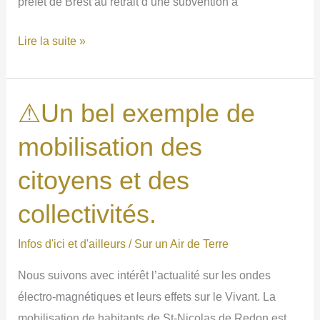
préfet de Brest au retrait d’une subvention à
🤔
Lire la suite »
Menace
sur
la
⚠Un bel exemple de
liberté
mobilisation des
d’expression.
citoyens et des
collectivités.
Infos d'ici et d'ailleurs
/
Sur un Air de Terre
Nous suivons avec intérêt l’actualité sur les ondes
électro-magnétiques et leurs effets sur le Vivant. La
mobilisation de habitants de St-Nicolas de Redon est