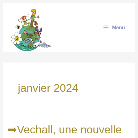
Aller
au
contenu
Menu
janvier 2024
➡Vechall, une nouvelle