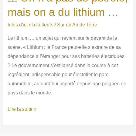
:
mais on a du lithium …
la
société
Infos d'ici et d'ailleurs
/
Sur un Air de Terre
civile
Le lithium … un sujet qui revient sur le devant de la
s’organise.
scène. « Lithium : la France peut-elle s’extraire de sa
dépendance à l’étranger pour ses batteries électriques
? Le gouvernement s’est lancé dans la course à cet
ingrédient indispensable pour électrifier le parc
automobile, aujourd’hui importé depuis une poignée de
pays dans le monde.
⚠
Lire la suite »
On
n’a