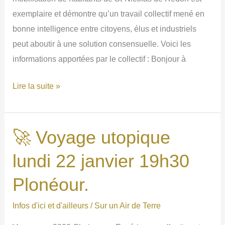
exemplaire et démontre qu’un travail collectif mené en
bonne intelligence entre citoyens, élus et industriels
peut aboutir à une solution consensuelle. Voici les
informations apportées par le collectif : Bonjour à
⚠Un
Lire la suite »
bel
exemple
de
🚀 Voyage utopique
mobilisation
lundi 22 janvier 19h30
des
citoyens
Plonéour.
et
Infos d'ici et d'ailleurs
/
Sur un Air de Terre
des
collectivités.