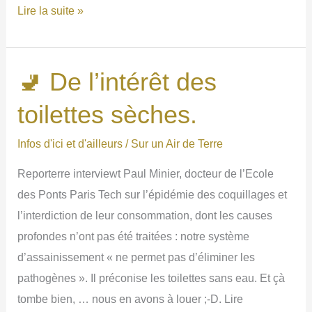
➡Vechall,
Lire la suite »
une
nouvelle
plate-
🚽 De l’intérêt des
forme
toilettes sèches.
pour
faciliter
Infos d'ici et d'ailleurs
/
Sur un Air de Terre
la
Reporterre interviewt Paul Minier, docteur de l’Ecole
transition
des Ponts Paris Tech sur l’épidémie des coquillages et
écologique
l’interdiction de leur consommation, dont les causes
en
profondes n’ont pas été traitées : notre système
Finistère.
d’assainissement « ne permet pas d’éliminer les
pathogènes ». Il préconise les toilettes sans eau. Et çà
tombe bien, … nous en avons à louer ;-D. Lire