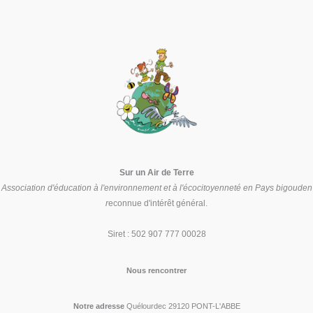
pas
de
pétrole,
mais
on
a
du
lithium
…
Sur un Air de Terre
Association d'éducation à l'environnement et à l'écocitoyenneté en Pays bigouden
r
econnue d'intérêt général.
Siret : 502 907 777 00028
Nous rencontrer
Notre adresse
Quélourdec 29120 PONT-L'ABBE